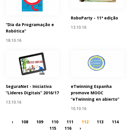
RoboParty - 11ª edição
“Dia da Programação e
13.10.16
Robótica”
18.10.16
SeguraNet - Iniciativa
eTwinning Espanha
“Líderes Digitais” 2016/17
promove MOOC
“eTwinning en abierto”
13.10.16
10.10.16
‹
108
109
110
111
112
113
114
115
116
›