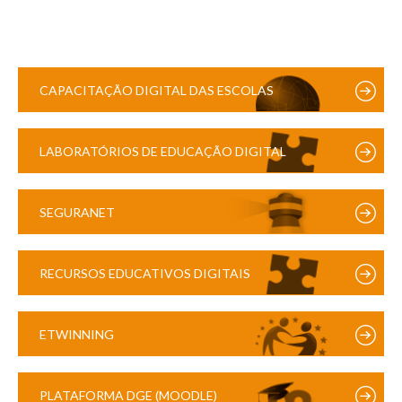
CAPACITAÇÃO DIGITAL DAS ESCOLAS
LABORATÓRIOS DE EDUCAÇÃO DIGITAL
SEGURANET
RECURSOS EDUCATIVOS DIGITAIS
ETWINNING
PLATAFORMA DGE (MOODLE)