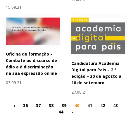
15.09.21
Oficina de formação -
Combate ao discurso de
Candidatura Academia
ódio e à discriminação
Digital para Pais – 2.ª
na sua expressão online
edição – 30 de agosto a
10 de setembro
03.09.21
27.08.21
‹
36
37
38
39
40
41
42
43
44
›