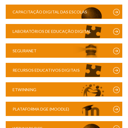
CAPACITAÇÃO DIGITAL DAS ESCOLAS
LABORATÓRIOS DE EDUCAÇÃO DIGITAL
SEGURANET
RECURSOS EDUCATIVOS DIGITAIS
ETWINNING
PLATAFORMA DGE (MOODLE)