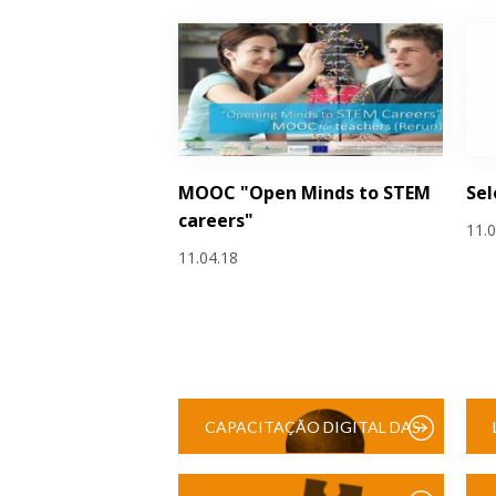
MOOC "Open Minds to STEM
Sel
careers"
11.
11.04.18
CAPACITAÇÃO DIGITAL DAS
ESCOLAS