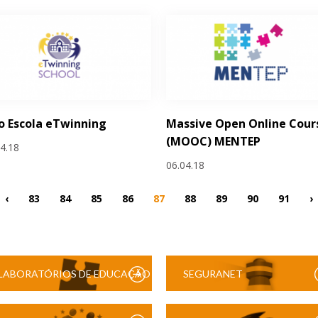
o Escola eTwinning
Massive Open Online Cour
(MOOC) MENTEP
04.18
06.04.18
‹
83
84
85
86
87
88
89
90
91
›
LABORATÓRIOS DE EDUCAÇÃO
SEGURANET
DIGITAL