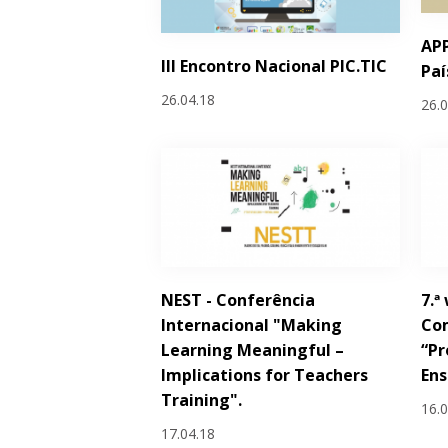
AP
III Encontro Nacional PIC.TIC
Paí
26.04.18
26.
NEST - Conferência
7.ª
Internacional "Making
Com
Learning Meaningful –
“Pr
Implications for Teachers
Ens
Training".
16.
17.04.18