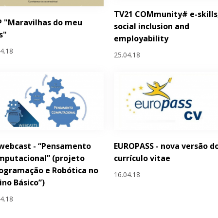
TV21 COMmunity# e-skills
P "Maravilhas do meu
social inclusion and
s"
employability
04.18
25.04.18
 webcast - “Pensamento
EUROPASS - nova versão d
putacional” (projeto
currículo vitae
ogramação e Robótica no
16.04.18
ino Básico”)
04.18