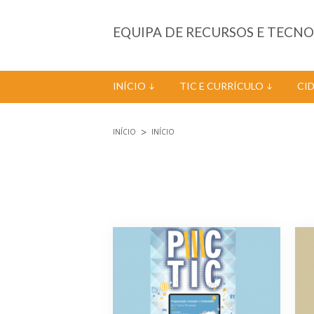
Passar para o conteúdo principal
EQUIPA DE RECURSOS E TECN
INÍCIO
TIC E CURRÍCULO
CI
INÍCIO
INÍCIO
Está aqui
Páginas