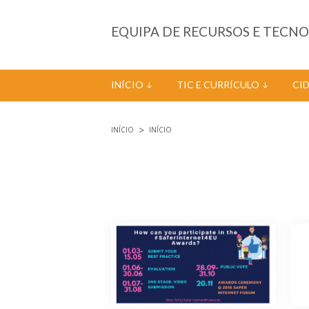
Passar para o conteúdo principal
EQUIPA DE RECURSOS E TECN
INÍCIO
TIC E CURRÍCULO
CI
INÍCIO
INÍCIO
Está aqui
Páginas