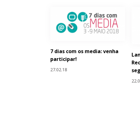
7 dias com os media: venha
La
participar!
Rec
27.02.18
seg
22.