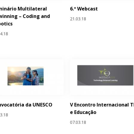
inário Multilateral
6.º Webcast
inning – Coding and
21.03.18
otics
04.18
nvocatória da UNESCO
V Encontro Internacional T
e Educação
03.18
07.03.18