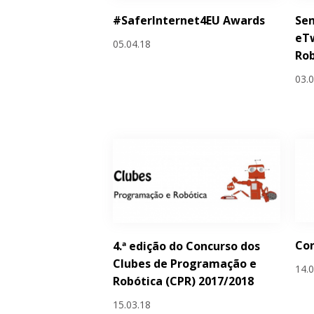
#SaferInternet4EU Awards
Sem
eTw
05.04.18
Rob
03.
Co
4.ª edição do Concurso dos
Clubes de Programação e
14.
Robótica (CPR) 2017/2018
15.03.18