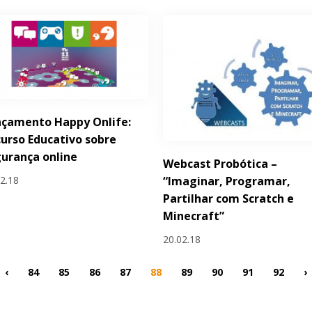
nçamento Happy Onlife:
urso Educativo sobre
urança online
Webcast Probótica –
02.18
“Imaginar, Programar,
Partilhar com Scratch e
Minecraft”
20.02.18
‹
84
85
86
87
88
89
90
91
92
›