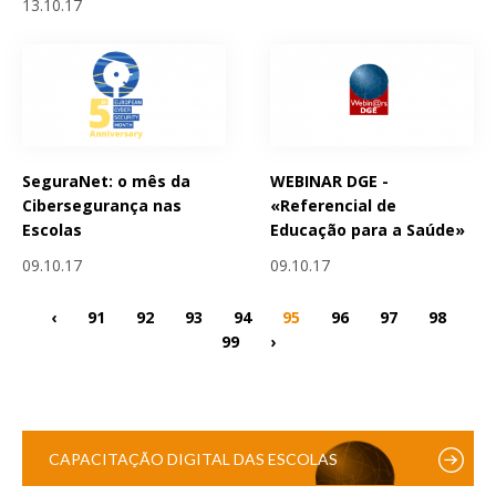
13.10.17
SeguraNet: o mês da
WEBINAR DGE -
Cibersegurança nas
«Referencial de
Escolas
Educação para a Saúde»
09.10.17
09.10.17
‹
91
92
93
94
95
96
97
98
99
›
CAPACITAÇÃO DIGITAL DAS ESCOLAS