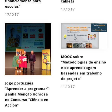
financiamento para
tablets
escolas"
17.10.17
17.10.17
MOOC sobre
“Metodologias de ensino
e de aprendizagem
baseadas em trabalho
de projeto”
Jogo português
11.10.17
“Aprender a programar”
ganha Menção Honrosa
no Concurso “Ciência en
Accion”