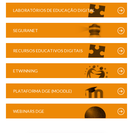
LABORATÓRIOS DE EDUCAÇÃO DIGITAL
SEGURANET
RECURSOS EDUCATIVOS DIGITAIS
ETWINNING
PLATAFORMA DGE (MOODLE)
WEBINARS DGE