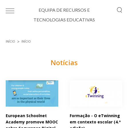
Passar para o conteúdo principal
EQUIPA DE RECURSOS E
TECNOLOGIAS EDUCATIVAS
INÍCIO
INÍCIO
Está aqui
Notícias
Páginas
European Schoolnet
Formação - O eTwinning
Academy promove MOOC
em contexto escolar (4.ª