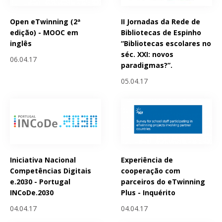
Open eTwinning (2ª
II Jornadas da Rede de
edição) - MOOC em
Bibliotecas de Espinho
inglês
“Bibliotecas escolares no
séc. XXI: novos
06.04.17
paradigmas?”.
05.04.17
Iniciativa Nacional
Experiência de
Competências Digitais
cooperação com
e.2030 - Portugal
parceiros do eTwinning
INCoDe.2030
Plus - Inquérito
04.04.17
04.04.17