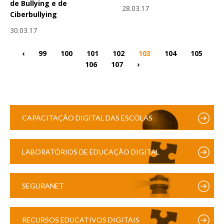
de Bullying e de
28.03.17
Ciberbullying
30.03.17
‹
99
100
101
102
103
104
105
106
107
›
CAPACITAÇÃO DIGITAL DAS ESCOLAS
LABORATÓRIOS DE EDUCAÇÃO DIGITAL
SEGURANET
RECURSOS EDUCATIVOS DIGITAIS