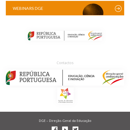
WEBINARS DGE
Contactos
DGE – Direção-Geral da Educação