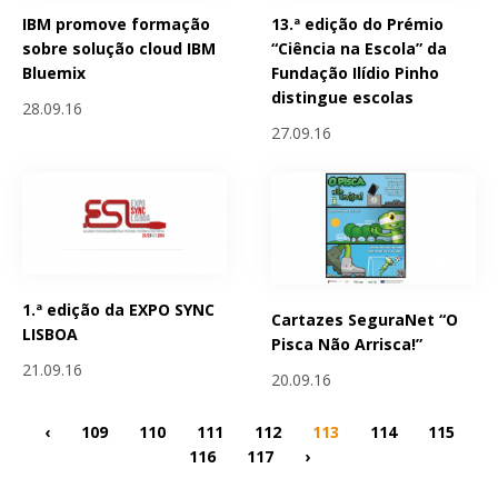
IBM promove formação
13.ª edição do Prémio
sobre solução cloud IBM
“Ciência na Escola” da
Bluemix
Fundação Ilídio Pinho
distingue escolas
28.09.16
27.09.16
1.ª edição da EXPO SYNC
Cartazes SeguraNet “O
LISBOA
Pisca Não Arrisca!”
21.09.16
20.09.16
‹
109
110
111
112
113
114
115
116
117
›