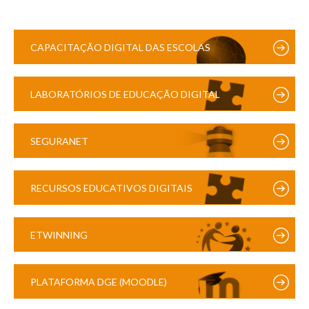
CAPACITAÇÃO DIGITAL DAS ESCOLAS
LABORATÓRIOS DE EDUCAÇÃO DIGITAL
SEGURANET
RECURSOS EDUCATIVOS DIGITAIS
ETWINNING
PLATAFORMA DGE (MOODLE)