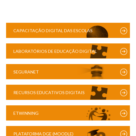
CAPACITAÇÃO DIGITAL DAS ESCOLAS
LABORATÓRIOS DE EDUCAÇÃO DIGITAL
SEGURANET
RECURSOS EDUCATIVOS DIGITAIS
ETWINNING
PLATAFORMA DGE (MOODLE)