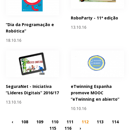
RoboParty - 11ª edição
“Dia da Programação e
13.10.16
Robótica”
18.10.16
SeguraNet - Iniciativa
eTwinning Espanha
“Líderes Digitais” 2016/17
promove MOOC
“eTwinning en abierto”
13.10.16
10.10.16
‹
108
109
110
111
112
113
114
115
116
›