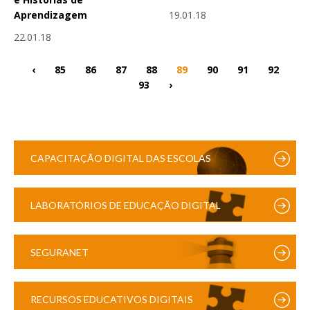
19.01.18
Aprendizagem
22.01.18
‹
85
86
87
88
89
90
91
92
93
›
CAPACITAÇÃO DIGITAL DAS ESCOLAS
LABORATÓRIOS DE EDUCAÇÃO DIGITAL
SEGURANET
RECURSOS EDUCATIVOS DIGITAIS