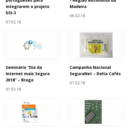
portugueses para
- Região Autónoma da
integrarem o projeto
Madeira
DSI-3
06.02.18
07.02.18
Seminário “Dia da
Campanha Nacional
Internet mais Segura
SeguraNet – Delta Cafés
2018” – Braga
01.02.18
01.02.18