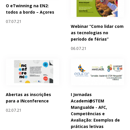
O eTwinning na EN2:
todos a bordo – Açores
07.07.21
Webinar “Como lidar com
as tecnologias no
período de férias”
06.07.21
Abertas as inscrições
I Jornadas
para a INconference
Academi@STEM
Mangualde - AFC,
02.07.21
Competências e
Avaliação: Exemplos de
práticas letivas