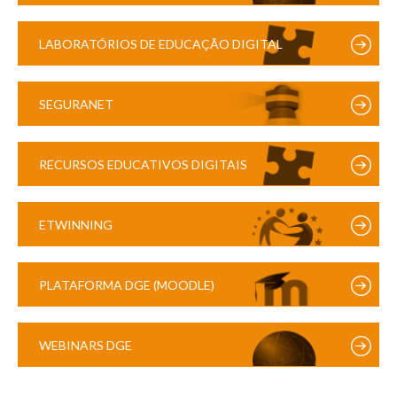
LABORATÓRIOS DE EDUCAÇÃO DIGITAL
SEGURANET
RECURSOS EDUCATIVOS DIGITAIS
ETWINNING
PLATAFORMA DGE (MOODLE)
WEBINARS DGE