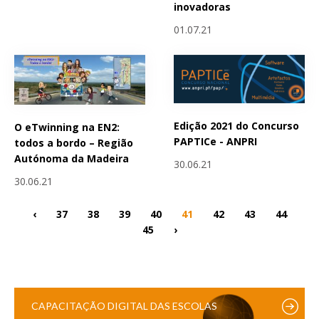
inovadoras
01.07.21
Edição 2021 do Concurso
O eTwinning na EN2:
PAPTICe - ANPRI
todos a bordo – Região
Autónoma da Madeira
30.06.21
30.06.21
‹
37
38
39
40
41
42
43
44
45
›
CAPACITAÇÃO DIGITAL DAS ESCOLAS