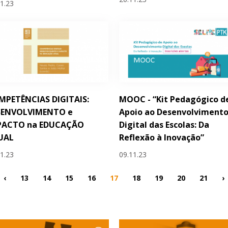
11.23
PETÊNCIAS DIGITAIS:
MOOC - “Kit Pedagógico d
SENVOLVIMENTO e
Apoio ao Desenvolviment
PACTO na EDUCAÇÃO
Digital das Escolas: Da
UAL
Reflexão à Inovação”
11.23
09.11.23
‹
13
14
15
16
17
18
19
20
21
›