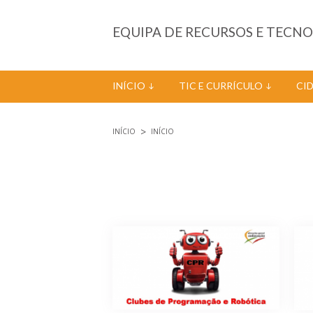
Passar para o conteúdo principal
EQUIPA DE RECURSOS E TECN
INÍCIO
TIC E CURRÍCULO
CI
INÍCIO
INÍCIO
Está aqui
Páginas