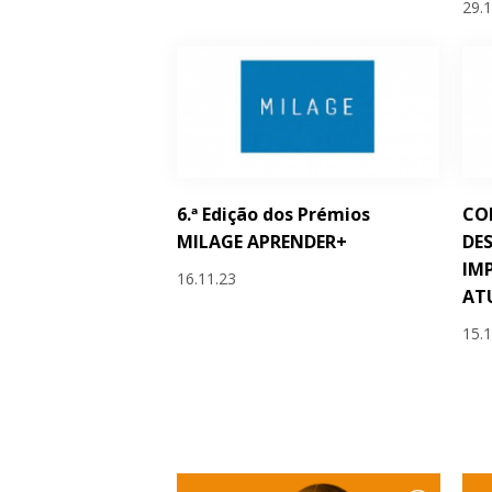
29.
6.ª Edição dos Prémios
COM
MILAGE APRENDER+
DE
IM
16.11.23
AT
15.