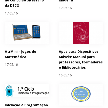
do concurso Sitestar 3
Madeira
da DECO
17.05.16
17.05.16
AtrMini - Jogos de
Apps para Dispositivos
Matemática
Móveis: Manual para
professores, Formadores
17.05.16
e Bibliotecários
16.05.16
Iniciação à Programação