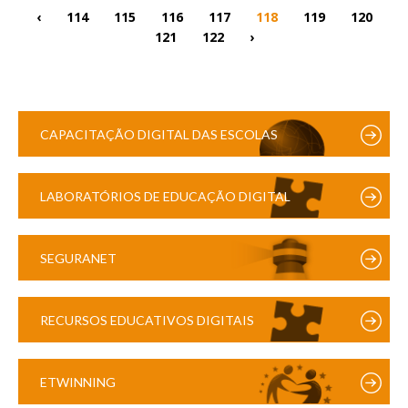
‹
114
115
116
117
118
119
120
121
122
›
CAPACITAÇÃO DIGITAL DAS ESCOLAS
LABORATÓRIOS DE EDUCAÇÃO DIGITAL
SEGURANET
RECURSOS EDUCATIVOS DIGITAIS
ETWINNING