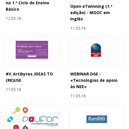
no 1.º Ciclo do Ensino
Open eTwinning (1.ª
Básico
edição) - MOOC em
12.05.16
Inglês
11.05.16
#V_Artibytes_IDEAS TO
WEBINAR DGE -
(RE)USE
«Tecnologias de apoio
às NEE»
11.05.16
11.05.16