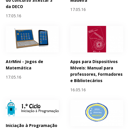
do concurso Sitestar 3
Madeira
da DECO
17.05.16
17.05.16
AtrMini - Jogos de
Apps para Dispositivos
Matemática
Móveis: Manual para
professores, Formadores
17.05.16
e Bibliotecários
16.05.16
Iniciação à Programação