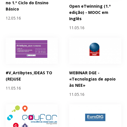
no 1.º Ciclo do Ensino
Open eTwinning (1.ª
Básico
edição) - MOOC em
12.05.16
Inglês
11.05.16
#V_Artibytes_IDEAS TO
WEBINAR DGE -
(RE)USE
«Tecnologias de apoio
às NEE»
11.05.16
11.05.16