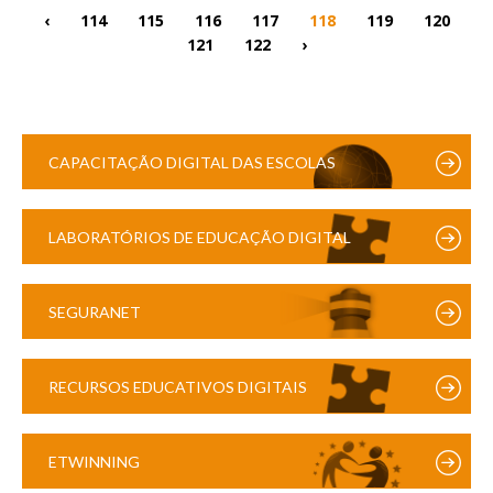
‹
114
115
116
117
118
119
120
121
122
›
CAPACITAÇÃO DIGITAL DAS ESCOLAS
LABORATÓRIOS DE EDUCAÇÃO DIGITAL
SEGURANET
RECURSOS EDUCATIVOS DIGITAIS
ETWINNING