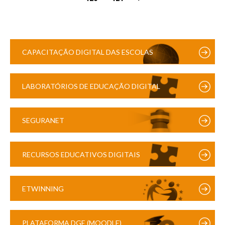
CAPACITAÇÃO DIGITAL DAS ESCOLAS
LABORATÓRIOS DE EDUCAÇÃO DIGITAL
SEGURANET
RECURSOS EDUCATIVOS DIGITAIS
ETWINNING
PLATAFORMA DGE (MOODLE)