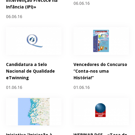
Intervenção Precoce na
06.06.16
Infância (IPI)»
06.06.16
Candidatura a Selo
Vencedores do Concurso
Nacional de Qualidade
“Conta-nos uma
eTwinning
História!”
01.06.16
01.06.16
Iniciativa “Iniciação à
WEBINAR DGE - «Taça do