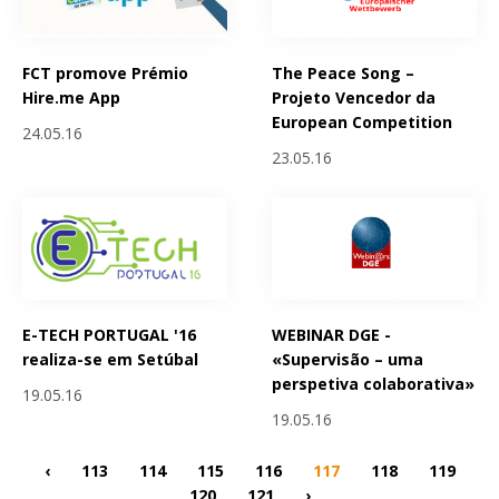
FCT promove Prémio
The Peace Song –
Hire.me App
Projeto Vencedor da
European Competition
24.05.16
23.05.16
E-TECH PORTUGAL '16
WEBINAR DGE -
realiza-se em Setúbal
«Supervisão – uma
perspetiva colaborativa»
19.05.16
19.05.16
‹
113
114
115
116
117
118
119
120
121
›