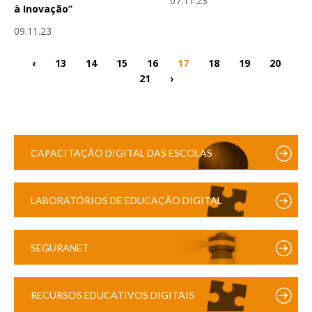
07.11.23
à Inovação”
09.11.23
‹
13
14
15
16
17
18
19
20
21
›
CAPACITAÇÃO DIGITAL DAS ESCOLAS
LABORATÓRIOS DE EDUCAÇÃO DIGITAL
SEGURANET
RECURSOS EDUCATIVOS DIGITAIS