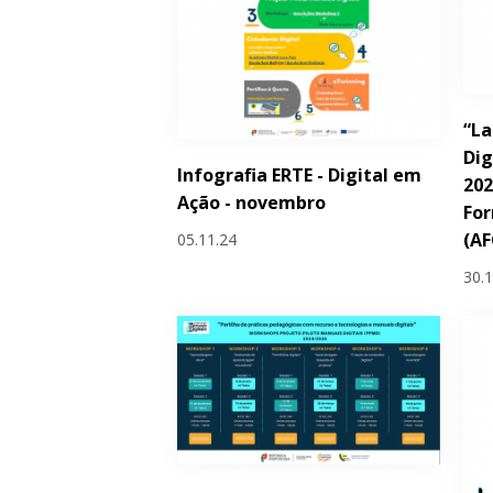
“La
Dig
Infografia ERTE - Digital em
202
Ação - novembro
Fo
(AF
05.11.24
30.