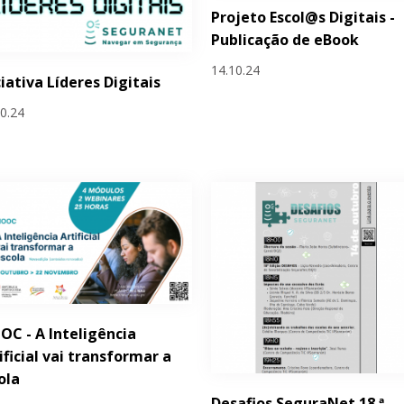
Projeto Escol@s Digitais -
Publicação de eBook
14.10.24
ciativa Líderes Digitais
10.24
C - A Inteligência
ificial vai transformar a
ola
Desafios SeguraNet 18.ª