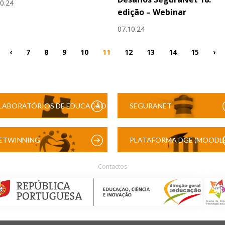
10.24
edição – Webinar
07.10.24
‹
7
8
9
10
11
12
13
14
15
›
LABORATÓRIOS DE EDUCAÇÃO
SEGURANET
DIGITAL
ETWINNING
PLATAFORMA DGE (MOODLE
Contactos