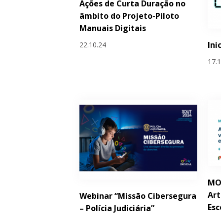
Ações de Curta Duração no
âmbito do Projeto-Piloto
Manuais Digitais
Ini
22.10.24
17.
MOO
Art
Webinar “Missão Cibersegura
Esc
– Polícia Judiciária”