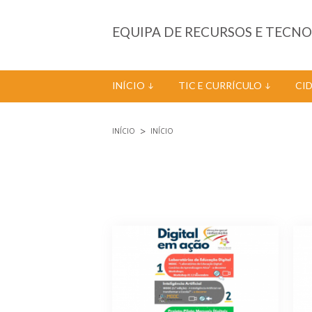
Passar para o conteúdo principal
EQUIPA DE RECURSOS E TECN
INÍCIO
TIC E CURRÍCULO
CI
INÍCIO
INÍCIO
Está aqui
Páginas