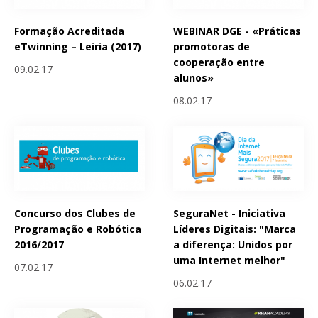
Formação Acreditada
WEBINAR DGE - «Práticas
eTwinning – Leiria (2017)
promotoras de
cooperação entre
09.02.17
alunos»
08.02.17
Concurso dos Clubes de
SeguraNet - Iniciativa
Programação e Robótica
Líderes Digitais: "Marca
2016/2017
a diferença: Unidos por
uma Internet melhor"
07.02.17
06.02.17