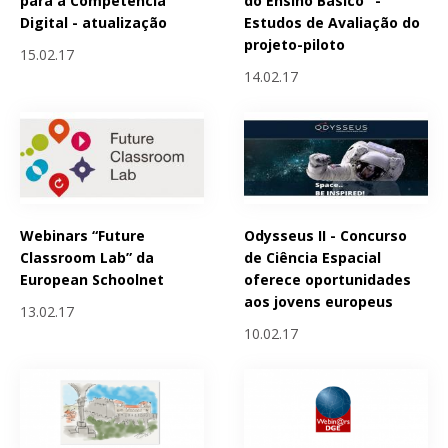
para a Competência
do Ensino Básico" -
Digital - atualização
Estudos de Avaliação do
projeto-piloto
15.02.17
14.02.17
Webinars “Future
Odysseus II - Concurso
Classroom Lab” da
de Ciência Espacial
European Schoolnet
oferece oportunidades
aos jovens europeus
13.02.17
10.02.17