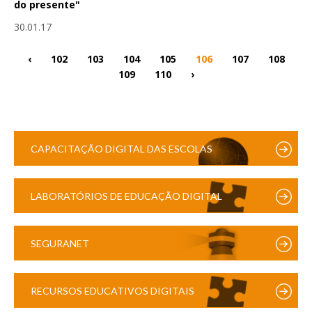
do presente"
30.01.17
‹
102
103
104
105
106
107
108
109
110
›
CAPACITAÇÃO DIGITAL DAS ESCOLAS
LABORATÓRIOS DE EDUCAÇÃO DIGITAL
SEGURANET
RECURSOS EDUCATIVOS DIGITAIS