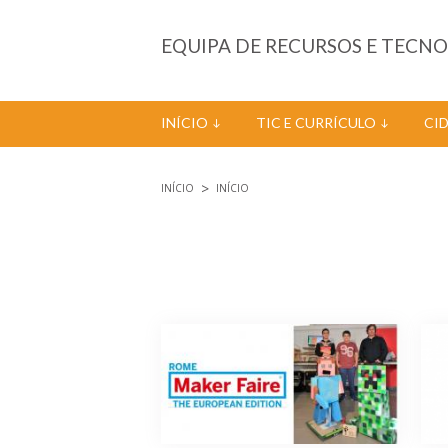
Passar para o conteúdo principal
EQUIPA DE RECURSOS E TECN
INÍCIO
TIC E CURRÍCULO
CI
INÍCIO
INÍCIO
Está aqui
Páginas