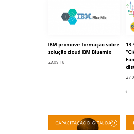
IBM promove formação sobre
13.
solução cloud IBM Bluemix
“Ci
Fun
28.09.16
dis
27.
‹
CAPACITAÇÃO DIGITAL DAS