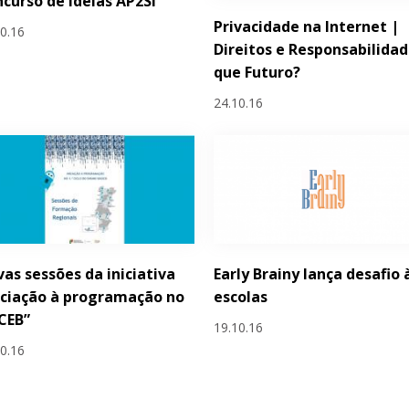
curso de Ideias AP2SI
Privacidade na Internet |
10.16
Direitos e Responsabilidad
que Futuro?
24.10.16
as sessões da iniciativa
Early Brainy lança desafio 
iciação à programação no
escolas
 CEB”
19.10.16
10.16