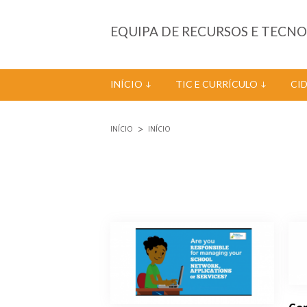
Passar para o conteúdo principal
EQUIPA DE RECURSOS E TECN
INÍCIO
TIC E CURRÍCULO
CI
INÍCIO
INÍCIO
Está aqui
Páginas