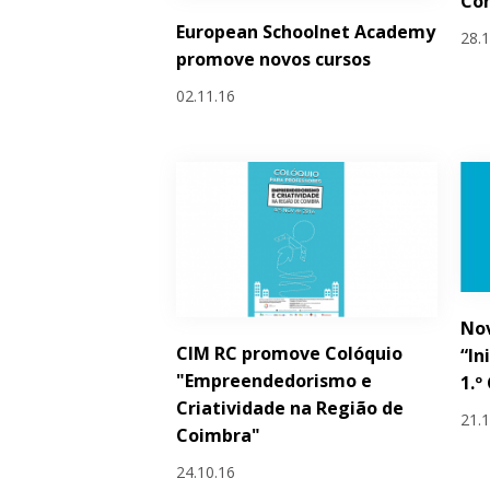
Con
European Schoolnet Academy
28.
promove novos cursos
02.11.16
Nov
CIM RC promove Colóquio
“In
"Empreendedorismo e
1.º
Criatividade na Região de
21.
Coimbra"
24.10.16