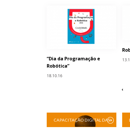
Rob
“Dia da Programação e
13.
Robótica”
18.10.16
‹
CAPACITAÇÃO DIGITAL DAS