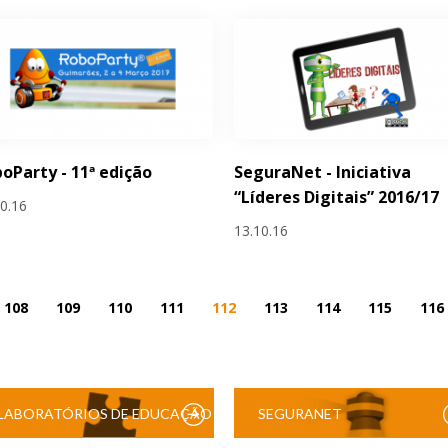
oParty - 11ª edição
SeguraNet - Iniciativa
“Líderes Digitais” 2016/17
10.16
13.10.16
108
109
110
111
112
113
114
115
116
LABORATÓRIOS DE EDUCAÇÃO
SEGURANET