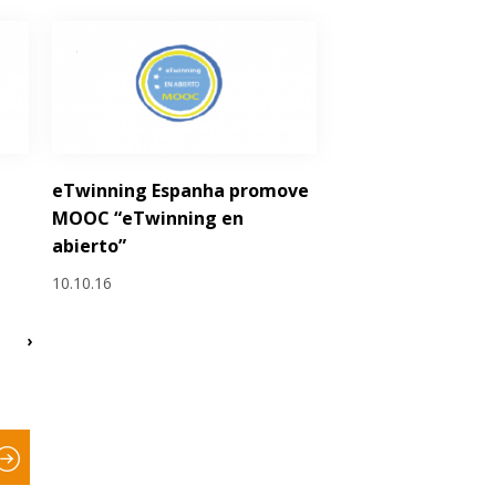
eTwinning Espanha promove
MOOC “eTwinning en
abierto”
10.10.16
›