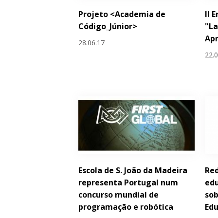
Projeto <Academia de
II 
Código_Júnior>
"La
Ap
28.06.17
22.
Escola de S. João da Madeira
Red
representa Portugal num
ed
concurso mundial de
sob
programação e robótica
Edu