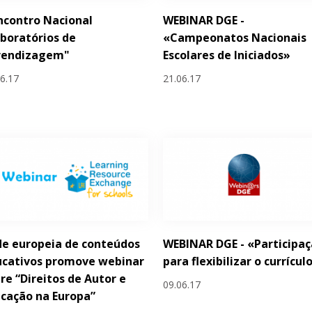
Encontro Nacional
WEBINAR DGE -
boratórios de
«Campeonatos Nacionais
rendizagem"
Escolares de Iniciados»
06.17
21.06.17
e europeia de conteúdos
WEBINAR DGE - «Participa
ucativos promove webinar
para flexibilizar o currícul
re “Direitos de Autor e
09.06.17
cação na Europa”