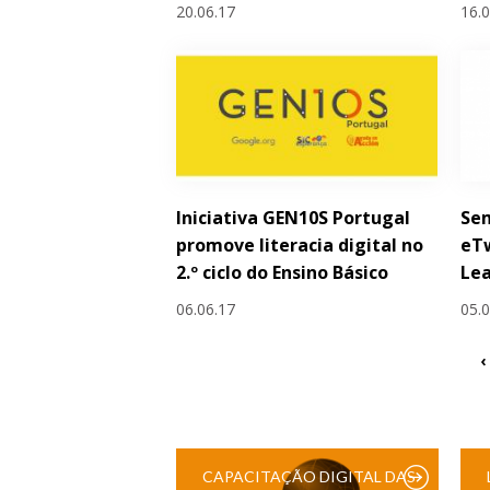
20.06.17
16.
Iniciativa GEN10S Portugal
Sem
promove literacia digital no
eTw
2.º ciclo do Ensino Básico
Le
06.06.17
05.
‹
CAPACITAÇÃO DIGITAL DAS