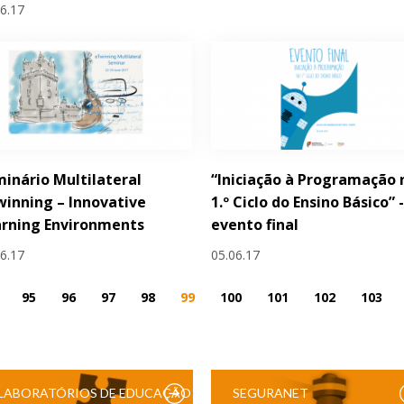
06.17
inário Multilateral
“Iniciação à Programação 
inning – Innovative
1.º Ciclo do Ensino Básico” 
arning Environments
evento final
06.17
05.06.17
95
96
97
98
99
100
101
102
103
LABORATÓRIOS DE EDUCAÇÃO
SEGURANET