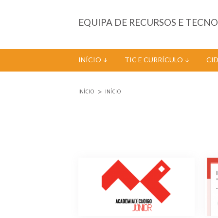
Passar para o conteúdo principal
EQUIPA DE RECURSOS E TECN
INÍCIO
TIC E CURRÍCULO
CI
INÍCIO
INÍCIO
Está aqui
Páginas