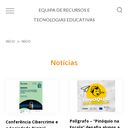
Passar para o conteúdo principal
EQUIPA DE RECURSOS E
TECNOLOGIAS EDUCATIVAS
INÍCIO
INÍCIO
Está aqui
Notícias
Páginas
Polígrafo – “Pinóquio na
Conferência Cibercrime e
Escola” desafia alunos a