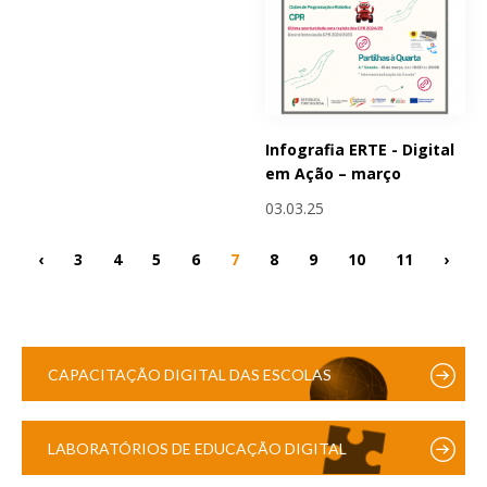
Infografia ERTE - Digital
em Ação – março
03.03.25
‹
3
4
5
6
7
8
9
10
11
›
CAPACITAÇÃO DIGITAL DAS ESCOLAS
LABORATÓRIOS DE EDUCAÇÃO DIGITAL