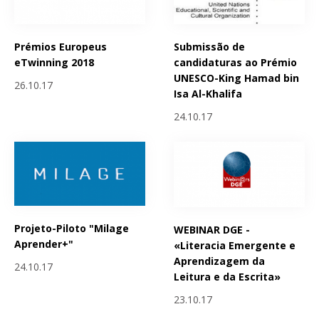
Prémios Europeus
Submissão de
eTwinning 2018
candidaturas ao Prémio
UNESCO-King Hamad bin
26.10.17
Isa Al-Khalifa
24.10.17
Projeto-Piloto "Milage
WEBINAR DGE -
Aprender+"
«Literacia Emergente e
Aprendizagem da
24.10.17
Leitura e da Escrita»
23.10.17