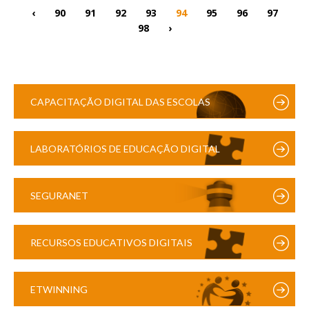
‹
90
91
92
93
94
95
96
97
98
›
CAPACITAÇÃO DIGITAL DAS ESCOLAS
LABORATÓRIOS DE EDUCAÇÃO DIGITAL
SEGURANET
RECURSOS EDUCATIVOS DIGITAIS
ETWINNING