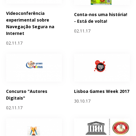
Videoconferência
Conta-nos uma história!
experimental sobre
- Está de volta!
Navegação Segura na
02.11.17
Internet
02.11.17
Concurso "Autores
Lisboa Games Week 2017
Digitais"
30.10.17
02.11.17