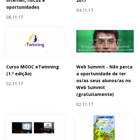
Internet, riscos e
2017
oportunidades
04.11.17
08.11.17
Curso MOOC eTwinning
Web Summit - Não perca
(1.ª edição)
a oportunidade de ter
os/as seus alunos/as no
02.11.17
Web Summit
(gratuitamente)
02.11.17