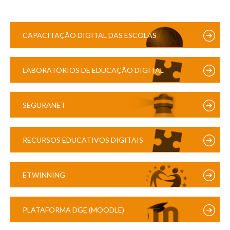
CAPACITAÇÃO DIGITAL DAS ESCOLAS
LABORATÓRIOS DE EDUCAÇÃO DIGITAL
SEGURANET
RECURSOS EDUCATIVOS DIGITAIS
ETWINNING
PLATAFORMA DGE (MOODLE)