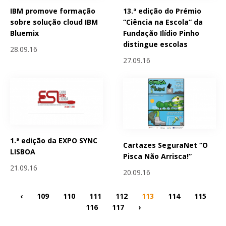
IBM promove formação
13.ª edição do Prémio
sobre solução cloud IBM
“Ciência na Escola” da
Bluemix
Fundação Ilídio Pinho
distingue escolas
28.09.16
27.09.16
1.ª edição da EXPO SYNC
Cartazes SeguraNet “O
LISBOA
Pisca Não Arrisca!”
21.09.16
20.09.16
‹
109
110
111
112
113
114
115
116
117
›