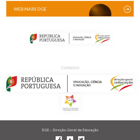
WEBINARS DGE
Contactos
DGE – Direção-Geral da Educação