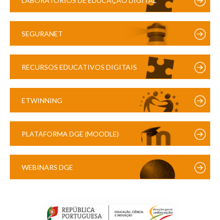
LABORATÓRIOS DE EDUCAÇÃO DIGITAL
SEGURANET
RECURSOS EDUCATIVOS DIGITAIS
ETWINNING
PLATAFORMA DGE (MOODLE)
WEBINARS DGE