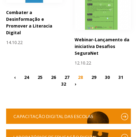
Combater a
Desinformação e
Promover a Literacia
Digital
Webinar-Lançamento da
14.10.22
iniciativa Desafios
SeguraNet
12.10.22
‹
24
25
26
27
28
29
30
31
32
›
CAPACITAÇÃO DIGITAL DAS ESCOLAS