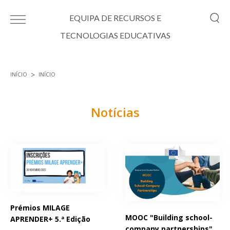
Passar para o conteúdo principal
EQUIPA DE RECURSOS E
TECNOLOGIAS EDUCATIVAS
INÍCIO
INÍCIO
Está aqui
Notícias
Páginas
Prémios MILAGE
MOOC "Building school-
APRENDER+ 5.ª Edição
company partnerships"