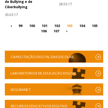
de Bullying e de
28.03.17
Ciberbullying
30.03.17
‹
99
100
101
102
103
104
105
106
107
›
CAPACITAÇÃO DIGITAL DAS ESCOLAS
LABORATÓRIOS DE EDUCAÇÃO DIGITAL
SEGURANET
RECURSOS EDUCATIVOS DIGITAIS