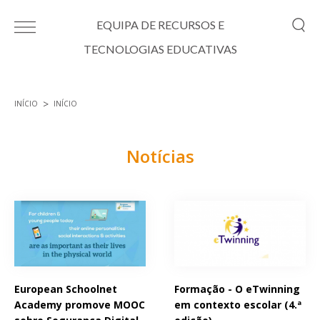
Passar para o conteúdo principal
EQUIPA DE RECURSOS E
TECNOLOGIAS EDUCATIVAS
INÍCIO
INÍCIO
Está aqui
Notícias
Páginas
European Schoolnet
Formação - O eTwinning
Academy promove MOOC
em contexto escolar (4.ª