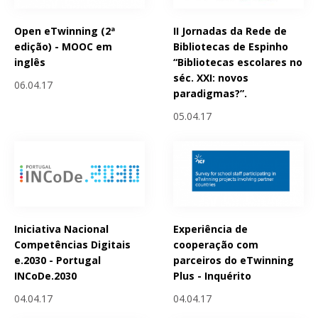
Open eTwinning (2ª
II Jornadas da Rede de
edição) - MOOC em
Bibliotecas de Espinho
inglês
“Bibliotecas escolares no
séc. XXI: novos
06.04.17
paradigmas?”.
05.04.17
Iniciativa Nacional
Experiência de
Competências Digitais
cooperação com
e.2030 - Portugal
parceiros do eTwinning
INCoDe.2030
Plus - Inquérito
04.04.17
04.04.17