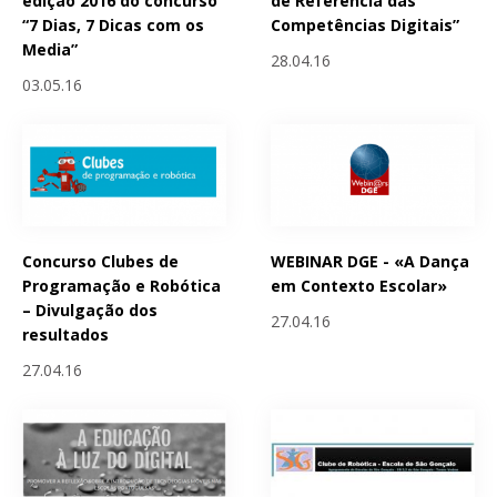
edição 2016 do concurso
de Referência das
“7 Dias, 7 Dicas com os
Competências Digitais”
Media”
28.04.16
03.05.16
Concurso Clubes de
WEBINAR DGE - «A Dança
Programação e Robótica
em Contexto Escolar»
– Divulgação dos
27.04.16
resultados
27.04.16