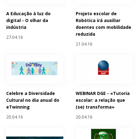
A Educação à luz do
Projeto escolar de
digital - O olhar da
Robótica irá auxiliar
indústria
doentes com mobilidade
reduzida
27.04.16
21.04.16
Celebre a Diversidade
WEBINAR DGE - «Tutoria
Cultural no dia anual do
escolar: a relação que
eTwinning
(se) transforma»
20.04.16
20.04.16