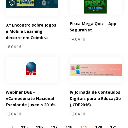
Pisca Mega Quiz – App
3.º Encontro sobre Jogos
SeguraNet
e Mobile Learning
decorre em Coimbra
14.04.16
18.04.16
Webinar DGE -
IV Jornada de Conteúdos
«Campeonato Nacional
Digitais para a Educação
Escolar de Juvenis 2016»
(jCDE2016)
12.04.16
12.04.16
‹
115
116
117
118
119
120
121