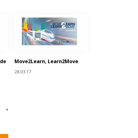
 de
Move2Learn, Learn2Move
e
28.03.17
›