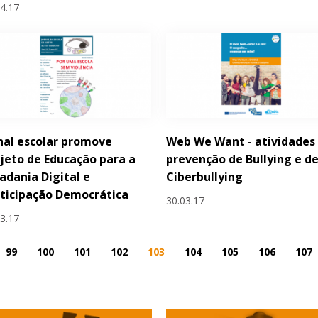
04.17
nal escolar promove
Web We Want - atividades
jeto de Educação para a
prevenção de Bullying e d
adania Digital e
Ciberbullying
ticipação Democrática
30.03.17
03.17
99
100
101
102
103
104
105
106
107