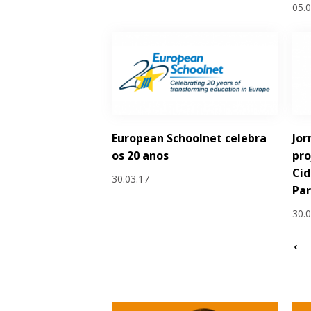
05.
European Schoolnet celebra
Jor
os 20 anos
pro
Cid
30.03.17
Par
30.
‹