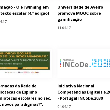
rmação - O eTwinning em
Universidade de Aveiro
texto escolar (4.ª edição)
promove MOOC sobre
gamificação
04.17
11.04.17
Jornadas da Rede de
Iniciativa Nacional
liotecas de Espinho
Competências Digitais e.2
bliotecas escolares no séc.
- Portugal INCoDe.2030
: novos paradigmas?”.
04.04.17