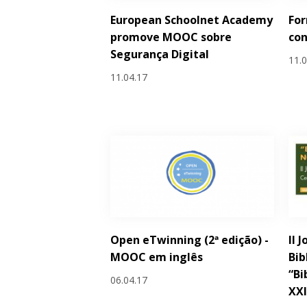
European Schoolnet Academy
Fo
promove MOOC sobre
con
Segurança Digital
11.
11.04.17
Open eTwinning (2ª edição) -
II 
MOOC em inglês
Bib
“Bi
06.04.17
XXI