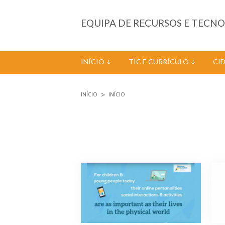
Passar para o conteúdo principal
EQUIPA DE RECURSOS E TECN
INÍCIO
TIC E CURRÍCULO
CI
INÍCIO
INÍCIO
Está aqui
Páginas