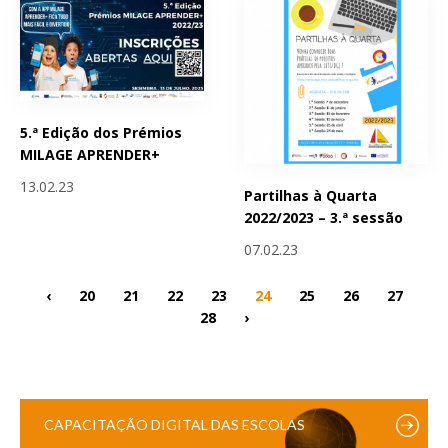
5.ª Edição dos Prémios
MILAGE APRENDER+
13.02.23
Partilhas à Quarta
2022/2023 – 3.ª sessão
07.02.23
‹
20
21
22
23
24
25
26
27
28
›
CAPACITAÇÃO DIGITAL DAS ESCOLAS