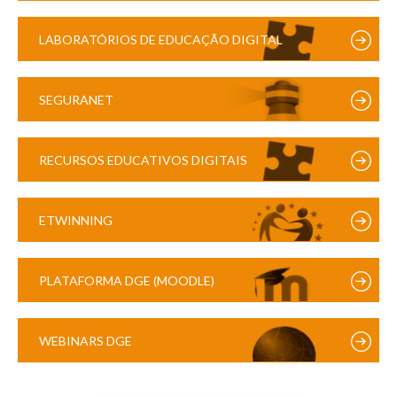
LABORATÓRIOS DE EDUCAÇÃO DIGITAL
SEGURANET
RECURSOS EDUCATIVOS DIGITAIS
ETWINNING
PLATAFORMA DGE (MOODLE)
WEBINARS DGE