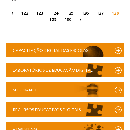
‹
122
123
124
125
126
127
128
129
130
›
CAPACITAÇÃO DIGITAL DAS ESCOLAS
LABORATÓRIOS DE EDUCAÇÃO DIGITAL
SEGURANET
RECURSOS EDUCATIVOS DIGITAIS
ETWINNING