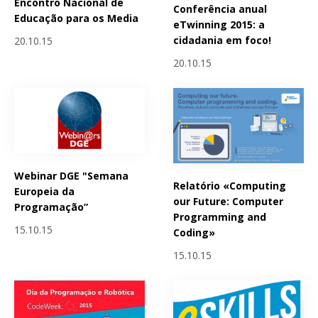
Encontro Nacional de
Conferência anual
Educação para os Media
eTwinning 2015: a
cidadania em foco!
20.10.15
20.10.15
Webinar DGE "Semana
Relatório «Computing
Europeia da
our Future: Computer
Programação”
Programming and
15.10.15
Coding»
15.10.15