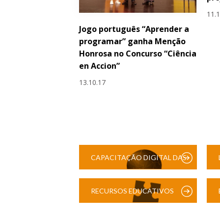
11.
Jogo português “Aprender a
programar” ganha Menção
Honrosa no Concurso “Ciência
en Accion”
13.10.17
CAPACITAÇÃO DIGITAL DAS
ESCOLAS
RECURSOS EDUCATIVOS
DIGITAIS