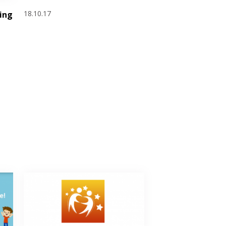
18.10.17
ing