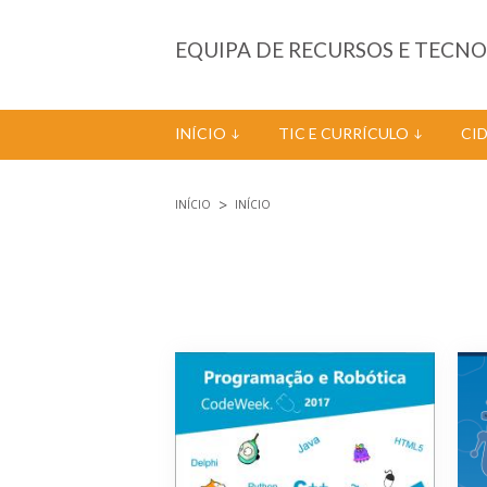
Passar para o conteúdo principal
EQUIPA DE RECURSOS E TECN
INÍCIO
TIC E CURRÍCULO
CI
INÍCIO
INÍCIO
Está aqui
Páginas