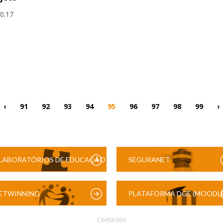
10.17
‹
91
92
93
94
95
96
97
98
99
›
LABORATÓRIOS DE EDUCAÇÃO
SEGURANET
DIGITAL
ETWINNING
PLATAFORMA DGE (MOODLE
Contactos