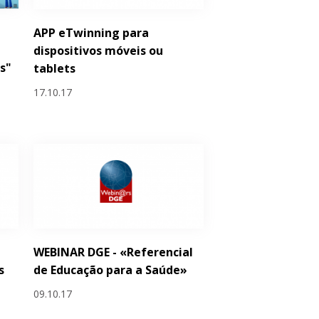
APP eTwinning para
dispositivos móveis ou
s"
tablets
17.10.17
WEBINAR DGE - «Referencial
s
de Educação para a Saúde»
09.10.17