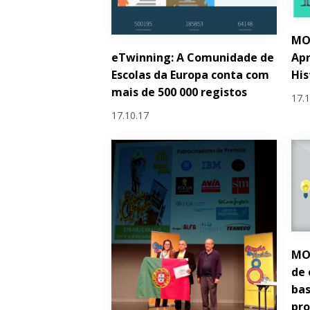
MO
eTwinning: A Comunidade de
Apr
Escolas da Europa conta com
His
mais de 500 000 registos
17.
17.10.17
MO
de 
bas
pro