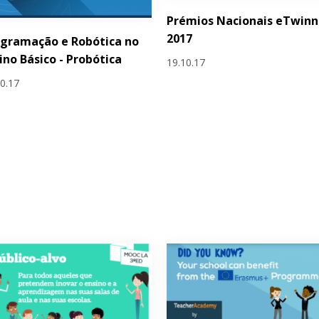
Prémios Nacionais eTwinn
2017
gramação e Robótica no
ino Básico - Probótica
19.10.17
10.17