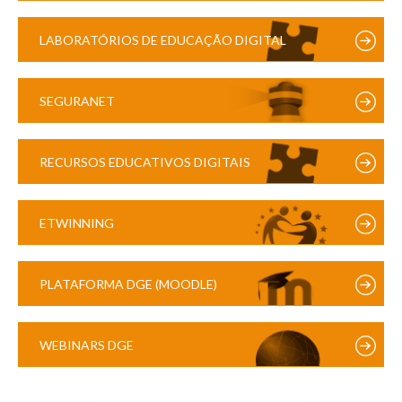
LABORATÓRIOS DE EDUCAÇÃO DIGITAL
SEGURANET
RECURSOS EDUCATIVOS DIGITAIS
ETWINNING
PLATAFORMA DGE (MOODLE)
WEBINARS DGE