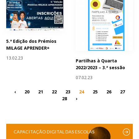
5.ª Edição dos Prémios
MILAGE APRENDER+
13.02.23
Partilhas à Quarta
2022/2023 – 3.ª sessão
07.02.23
‹
20
21
22
23
24
25
26
27
28
›
CAPACITAÇÃO DIGITAL DAS ESCOLAS