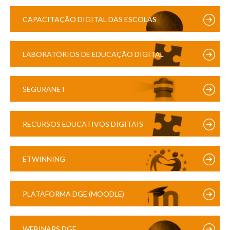
CAPACITAÇÃO DIGITAL DAS ESCOLAS
LABORATÓRIOS DE EDUCAÇÃO DIGITAL
SEGURANET
RECURSOS EDUCATIVOS DIGITAIS
ETWINNING
PLATAFORMA DGE (MOODLE)
WEBINARS DGE