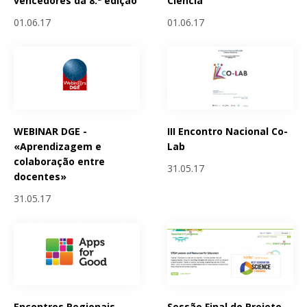
vencedores da 8.ª edição
Ciencia
01.06.17
01.06.17
WEBINAR DGE -
III Encontro Nacional Co-
«Aprendizagem e
Lab
colaboração entre
31.05.17
docentes»
31.05.17
Encontros Regionais
Sessão Final do Projeto