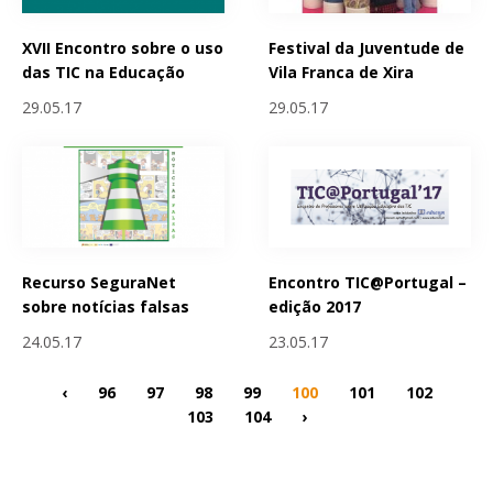
XVII Encontro sobre o uso
Festival da Juventude de
das TIC na Educação
Vila Franca de Xira
29.05.17
29.05.17
Recurso SeguraNet
Encontro TIC@Portugal –
sobre notícias falsas
edição 2017
24.05.17
23.05.17
‹
96
97
98
99
100
101
102
103
104
›