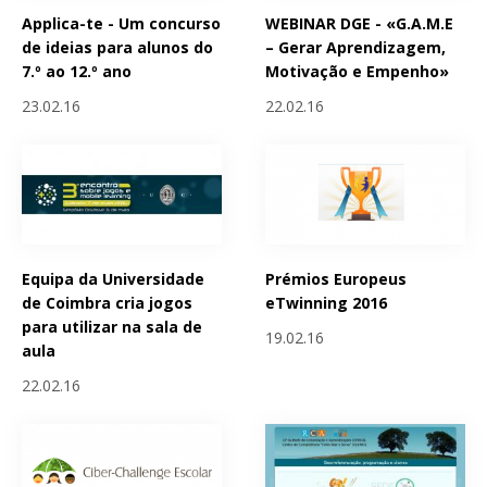
Applica-te - Um concurso
WEBINAR DGE - «G.A.M.E
de ideias para alunos do
– Gerar Aprendizagem,
7.º ao 12.º ano
Motivação e Empenho»
23.02.16
22.02.16
Equipa da Universidade
Prémios Europeus
de Coimbra cria jogos
eTwinning 2016
para utilizar na sala de
19.02.16
aula
22.02.16