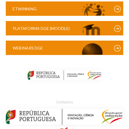
ETWINNING
PLATAFORMA DGE (MOODLE)
WEBINARS DGE
Contactos