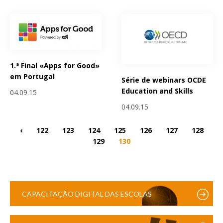
1.ª Final «Apps for Good»
em Portugal
Série de webinars OCDE
Education and Skills
04.09.15
04.09.15
‹
122
123
124
125
126
127
128
129
130
CAPACITAÇÃO DIGITAL DAS ESCOLAS