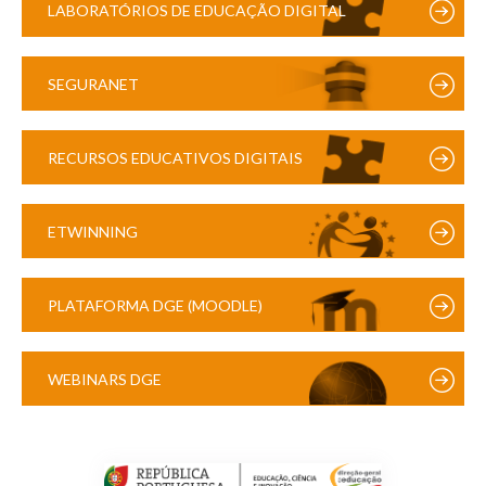
LABORATÓRIOS DE EDUCAÇÃO DIGITAL
SEGURANET
RECURSOS EDUCATIVOS DIGITAIS
ETWINNING
PLATAFORMA DGE (MOODLE)
WEBINARS DGE