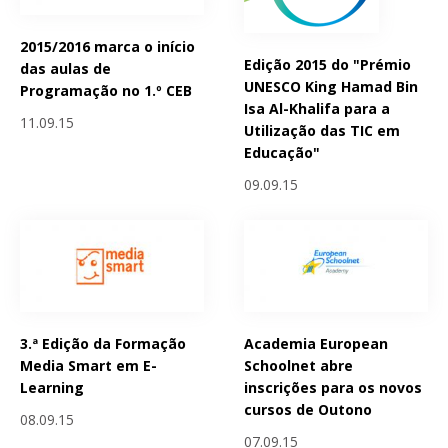
2015/2016 marca o início
Edição 2015 do "Prémio
das aulas de
UNESCO King Hamad Bin
Programação no 1.º CEB
Isa Al-Khalifa para a
11.09.15
Utilização das TIC em
Educação"
09.09.15
3.ª Edição da Formação
Academia European
Media Smart em E-
Schoolnet abre
Learning
inscrições para os novos
cursos de Outono
08.09.15
07.09.15