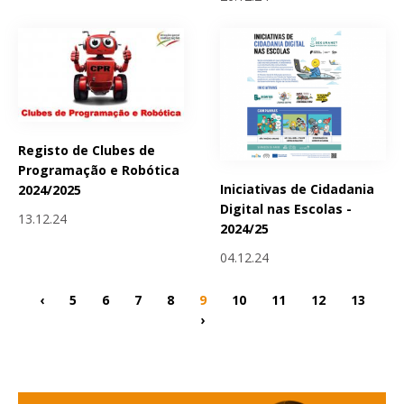
Registo de Clubes de
Programação e Robótica
Iniciativas de Cidadania
2024/2025
Digital nas Escolas -
13.12.24
2024/25
04.12.24
‹
5
6
7
8
9
10
11
12
13
›