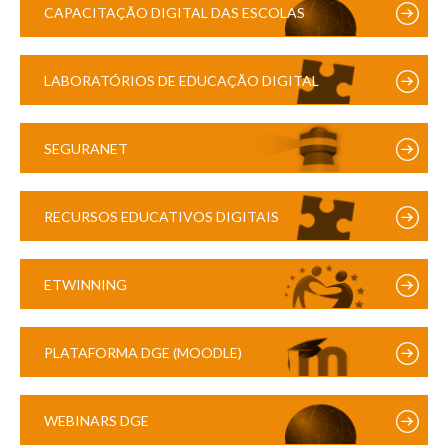
CAPACITAÇÃO DIGITAL DAS ESCOLAS
LABORATÓRIOS DE EDUCAÇÃO DIGITAL
SEGURANET
RECURSOS EDUCATIVOS DIGITAIS
ETWINNING
PLATAFORMA DGE (MOODLE)
WEBINARS DGE