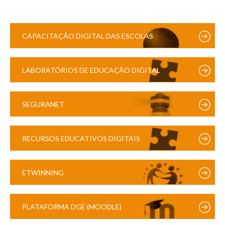
CAPACITAÇÃO DIGITAL DAS ESCOLAS
LABORATÓRIOS DE EDUCAÇÃO DIGITAL
SEGURANET
RECURSOS EDUCATIVOS DIGITAIS
ETWINNING
PLATAFORMA DGE (MOODLE)