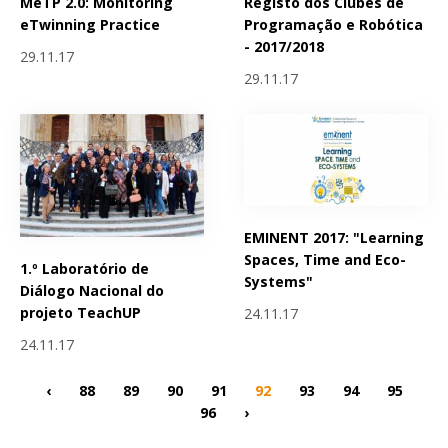
MeTP 2.0: Monitoring
Registo dos Clubes de
eTwinning Practice
Programação e Robótica
- 2017/2018
29.11.17
29.11.17
EMINENT 2017: "Learning
Spaces, Time and Eco-
1.º Laboratório de
Systems"
Diálogo Nacional do
projeto TeachUP
24.11.17
24.11.17
‹
88
89
90
91
92
93
94
95
96
›