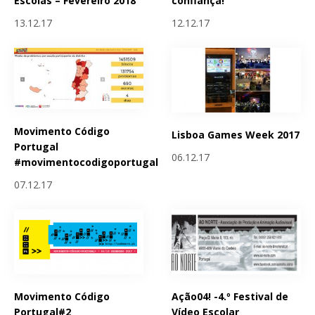
Escolas – Fevereiro 2018
confiança!
13.12.17
12.12.17
Movimento Código
Lisboa Games Week 2017
Portugal
06.12.17
#movimentocodigoportugal
07.12.17
Movimento Código
Ação04! -4.º Festival de
Portugal#2
Vídeo Escolar