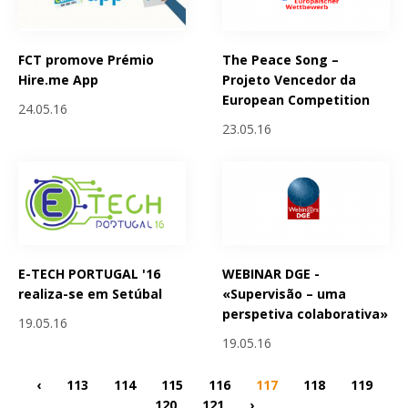
FCT promove Prémio
The Peace Song –
Hire.me App
Projeto Vencedor da
European Competition
24.05.16
23.05.16
E-TECH PORTUGAL '16
WEBINAR DGE -
realiza-se em Setúbal
«Supervisão – uma
perspetiva colaborativa»
19.05.16
19.05.16
‹
113
114
115
116
117
118
119
120
121
›