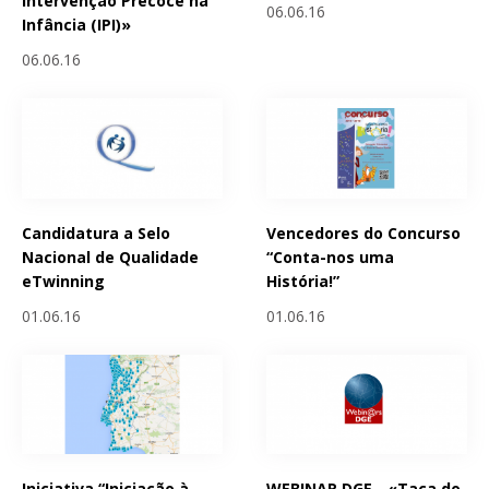
Intervenção Precoce na
06.06.16
Infância (IPI)»
06.06.16
Candidatura a Selo
Vencedores do Concurso
Nacional de Qualidade
“Conta-nos uma
eTwinning
História!”
01.06.16
01.06.16
Iniciativa “Iniciação à
WEBINAR DGE - «Taça do