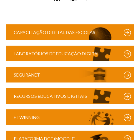
CAPACITAÇÃO DIGITAL DAS ESCOLAS
LABORATÓRIOS DE EDUCAÇÃO DIGITAL
SEGURANET
RECURSOS EDUCATIVOS DIGITAIS
ETWINNING
PLATAFORMA DGE (MOODLE)