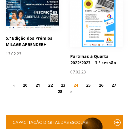
5.ª Edição dos Prémios
MILAGE APRENDER+
13.02.23
Partilhas à Quarta
2022/2023 – 3.ª sessão
07.02.23
‹
20
21
22
23
24
25
26
27
28
›
CAPACITAÇÃO DIGITAL DAS ESCOLAS