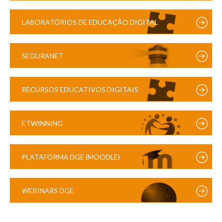
LABORATÓRIOS DE EDUCAÇÃO DIGITAL
SEGURANET
RECURSOS EDUCATIVOS DIGITAIS
ETWINNING
PLATAFORMA DGE (MOODLE)
WEBINARS DGE