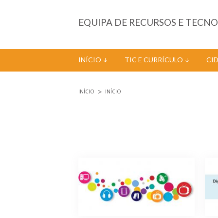
Passar para o conteúdo principal
EQUIPA DE RECURSOS E TECN
INÍCIO
TIC E CURRÍCULO
CI
INÍCIO
INÍCIO
Está aqui
Páginas