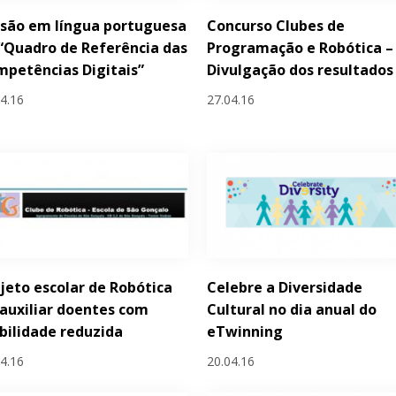
são em língua portuguesa
Concurso Clubes de
“Quadro de Referência das
Programação e Robótica –
petências Digitais”
Divulgação dos resultados
04.16
27.04.16
jeto escolar de Robótica
Celebre a Diversidade
 auxiliar doentes com
Cultural no dia anual do
ilidade reduzida
eTwinning
04.16
20.04.16