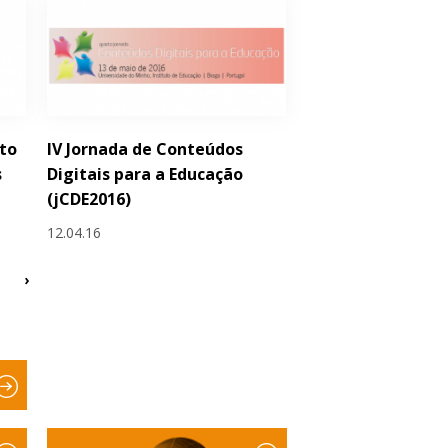
to
IV Jornada de Conteúdos
s
Digitais para a Educação
(jCDE2016)
12.04.16
›