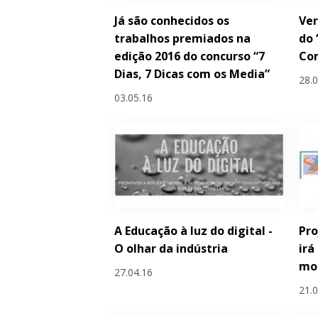
Já são conhecidos os
Ver
trabalhos premiados na
do 
edição 2016 do concurso “7
Com
Dias, 7 Dicas com os Media”
28.
03.05.16
A Educação à luz do digital -
Pro
O olhar da indústria
irá
mob
27.04.16
21.