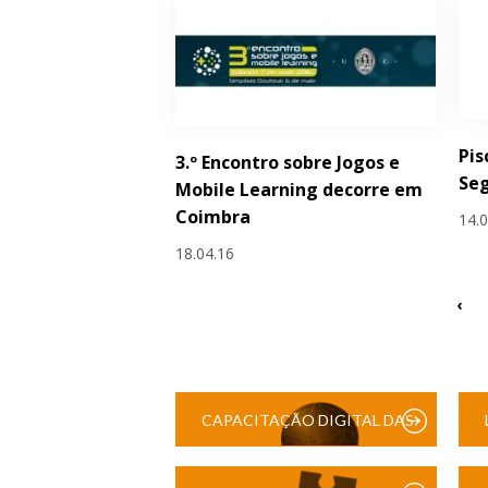
Pis
3.º Encontro sobre Jogos e
Se
Mobile Learning decorre em
Coimbra
14.
18.04.16
‹
CAPACITAÇÃO DIGITAL DAS
ESCOLAS