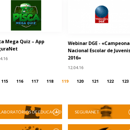
ca Mega Quiz – App
Webinar DGE - «Campeona
guraNet
Nacional Escolar de Juveni
2016»
04.16
12.04.16
115
116
117
118
119
120
121
122
123
LABORATÓRIOS DE EDUCAÇÃO
SEGURANET
DIGITAL