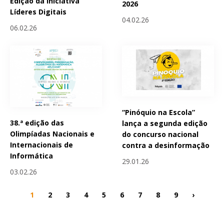
Edição da Iniciativa
2026
Líderes Digitais
04.02.26
06.02.26
“Pinóquio na Escola”
38.ª edição das
lança a segunda edição
Olimpíadas Nacionais e
do concurso nacional
Internacionais de
contra a desinformação
Informática
29.01.26
03.02.26
1
2
3
4
5
6
7
8
9
›