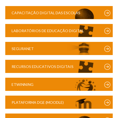
CAPACITAÇÃO DIGITAL DAS ESCOLAS
LABORATÓRIOS DE EDUCAÇÃO DIGITAL
SEGURANET
RECURSOS EDUCATIVOS DIGITAIS
ETWINNING
PLATAFORMA DGE (MOODLE)