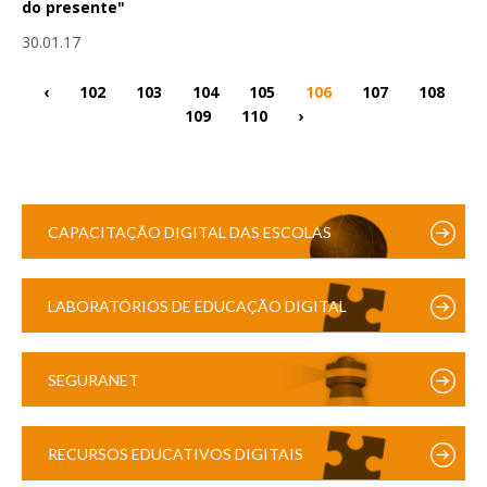
do presente"
30.01.17
‹
102
103
104
105
106
107
108
109
110
›
CAPACITAÇÃO DIGITAL DAS ESCOLAS
LABORATÓRIOS DE EDUCAÇÃO DIGITAL
SEGURANET
RECURSOS EDUCATIVOS DIGITAIS