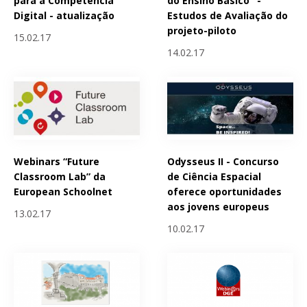
para a Competência
do Ensino Básico" -
Digital - atualização
Estudos de Avaliação do
projeto-piloto
15.02.17
14.02.17
Webinars “Future
Odysseus II - Concurso
Classroom Lab” da
de Ciência Espacial
European Schoolnet
oferece oportunidades
aos jovens europeus
13.02.17
10.02.17