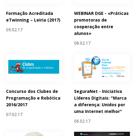
Formação Acreditada
WEBINAR DGE - «Práticas
eTwinning – Leiria (2017)
promotoras de
cooperação entre
09.02.17
alunos»
08.02.17
Concurso dos Clubes de
SeguraNet - Iniciativa
Programação e Robótica
Líderes Digitais: "Marca
2016/2017
a diferença: Unidos por
uma Internet melhor"
07.02.17
06.02.17