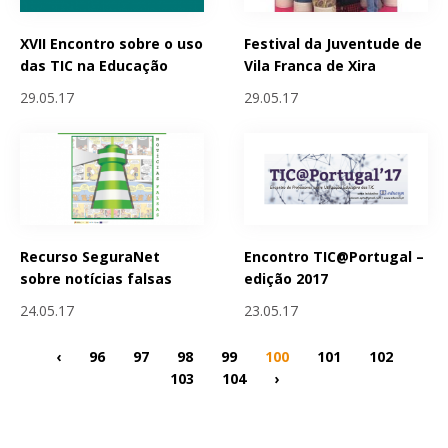
XVII Encontro sobre o uso
Festival da Juventude de
das TIC na Educação
Vila Franca de Xira
29.05.17
29.05.17
Recurso SeguraNet
Encontro TIC@Portugal –
sobre notícias falsas
edição 2017
24.05.17
23.05.17
‹
96
97
98
99
100
101
102
103
104
›