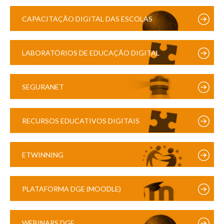
CAPACITAÇÃO DIGITAL DAS ESCOLAS
LABORATÓRIOS DE EDUCAÇÃO DIGITAL
SEGURANET
RECURSOS EDUCATIVOS DIGITAIS
ETWINNING
PLATAFORMA DGE (MOODLE)
WEBINARS DGE