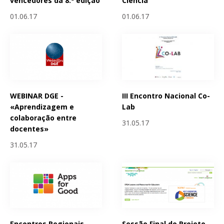
vencedores da 8.ª edição
Ciencia
01.06.17
01.06.17
WEBINAR DGE -
III Encontro Nacional Co-
«Aprendizagem e
Lab
colaboração entre
31.05.17
docentes»
31.05.17
Encontros Regionais
Sessão Final do Projeto