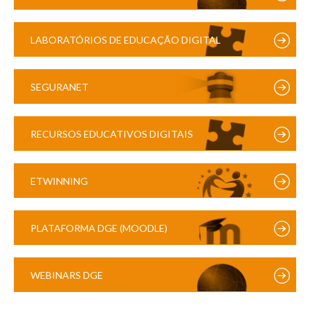
LABORATÓRIOS DE EDUCAÇÃO DIGITAL
SEGURANET
RECURSOS EDUCATIVOS DIGITAIS
ETWINNING
PLATAFORMA DGE (MOODLE)
WEBINARS DGE