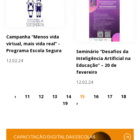
Campanha “Menos vida
virtual, mais vida real” -
Programa Escola Segura
Seminário “Desafios da
Inteligência Artificial na
12.02.24
Educação” – 20 de
fevereiro
12.02.24
‹
11
12
13
14
15
16
17
18
19
›
CAPACITAÇÃO DIGITAL DAS ESCOLAS