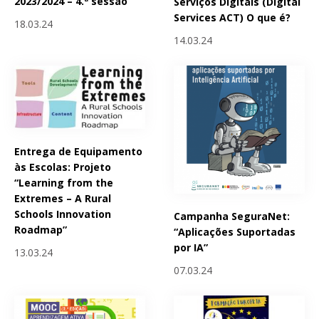
2023/2024 – 4.ª sessão
Serviços Digitais (Digital
Services ACT) O que é?
18.03.24
14.03.24
Entrega de Equipamento
às Escolas: Projeto
“Learning from the
Extremes – A Rural
Schools Innovation
Campanha SeguraNet:
Roadmap”
“Aplicações Suportadas
por IA”
13.03.24
07.03.24