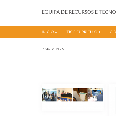
Passar para o conteúdo principal
EQUIPA DE RECURSOS E TECN
INÍCIO
TIC E CURRÍCULO
CI
INÍCIO
INÍCIO
Está aqui
Páginas