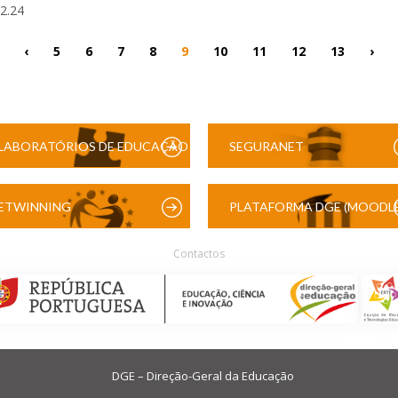
12.24
‹
5
6
7
8
9
10
11
12
13
›
LABORATÓRIOS DE EDUCAÇÃO
SEGURANET
DIGITAL
ETWINNING
PLATAFORMA DGE (MOODLE
Contactos
DGE – Direção-Geral da Educação