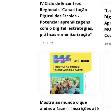
IV Ciclo de Encontros
Regionais “Capacitação
“La
Digital das Escolas -
Dig
Potenciar aprendizagens
Apr
com o Digital: estratégias,
MO
práticas e monitorização”
Cou
17.01.25
16.
Mostra ao mundo o que
andas a fazer – Inscrições até