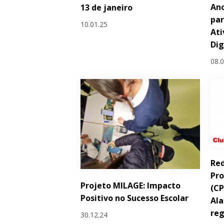
Ano
13 de janeiro
par
10.01.25
Ati
Dig
08.
Red
Pr
Projeto MILAGE: Impacto
(CP
Positivo no Sucesso Escolar
Al
reg
30.12.24