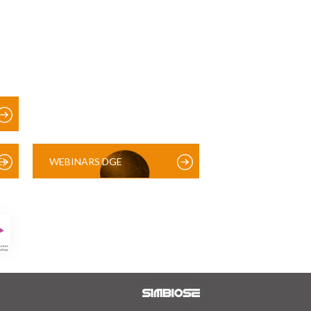
)
WEBINARS DGE