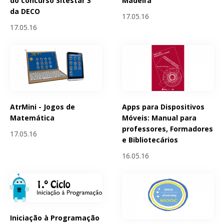
do concurso Sitestar 3
Madeira
da DECO
17.05.16
17.05.16
AtrMini - Jogos de
Apps para Dispositivos
Matemática
Móveis: Manual para
professores, Formadores
17.05.16
e Bibliotecários
16.05.16
Iniciação à Programação