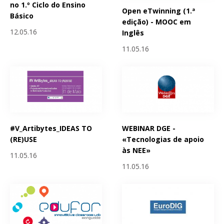
no 1.º Ciclo do Ensino
Open eTwinning (1.ª
Básico
edição) - MOOC em
12.05.16
Inglês
11.05.16
#V_Artibytes_IDEAS TO
WEBINAR DGE -
(RE)USE
«Tecnologias de apoio
às NEE»
11.05.16
11.05.16