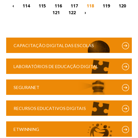
‹
114
115
116
117
118
119
120
121
122
›
CAPACITAÇÃO DIGITAL DAS ESCOLAS
LABORATÓRIOS DE EDUCAÇÃO DIGITAL
SEGURANET
RECURSOS EDUCATIVOS DIGITAIS
ETWINNING