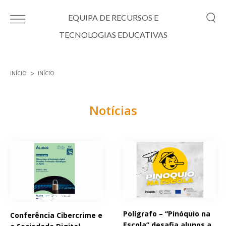
Passar para o conteúdo principal
EQUIPA DE RECURSOS E
TECNOLOGIAS EDUCATIVAS
INÍCIO
INÍCIO
Está aqui
Notícias
Páginas
Polígrafo – “Pinóquio na
Conferência Cibercrime e
Escola” desafia alunos a