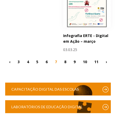
Infografia ERTE - Digital
em Ação – março
03.03.25
‹
3
4
5
6
7
8
9
10
11
›
CAPACITAÇÃO DIGITAL DAS ESCOLAS
LABORATÓRIOS DE EDUCAÇÃO DIGITAL