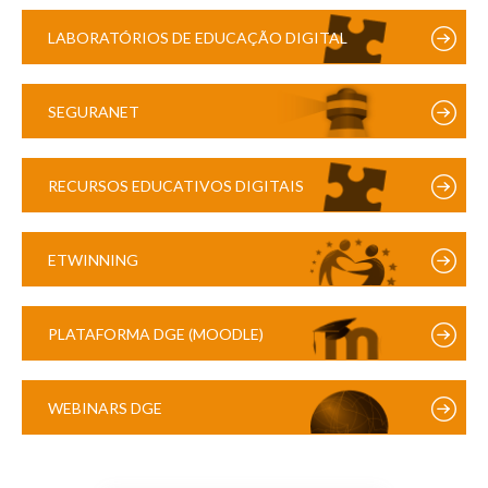
LABORATÓRIOS DE EDUCAÇÃO DIGITAL
SEGURANET
RECURSOS EDUCATIVOS DIGITAIS
ETWINNING
PLATAFORMA DGE (MOODLE)
WEBINARS DGE