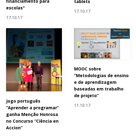
financiamento para
tablets
escolas"
17.10.17
17.10.17
MOOC sobre
“Metodologias de ensino
e de aprendizagem
baseadas em trabalho
de projeto”
Jogo português
11.10.17
“Aprender a programar”
ganha Menção Honrosa
no Concurso “Ciência en
Accion”