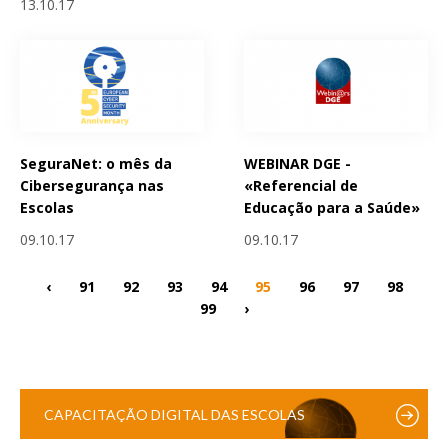
13.10.17
SeguraNet: o mês da
WEBINAR DGE -
Cibersegurança nas
«Referencial de
Escolas
Educação para a Saúde»
09.10.17
09.10.17
‹
91
92
93
94
95
96
97
98
99
›
CAPACITAÇÃO DIGITAL DAS ESCOLAS