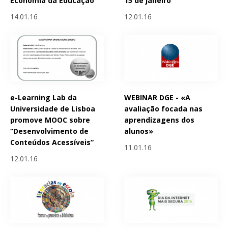
Economia da Educação
15 de janeiro
14.01.16
12.01.16
e-Learning Lab da
WEBINAR DGE - «A
Universidade de Lisboa
avaliação focada nas
promove MOOC sobre
aprendizagens dos
“Desenvolvimento de
alunos»
Conteúdos Acessíveis”
11.01.16
12.01.16