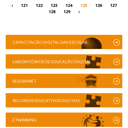
‹
121
122
123
124
125
126
127
128
129
›
CAPACITAÇÃO DIGITAL DAS ESCOLAS
LABORATÓRIOS DE EDUCAÇÃO DIGITAL
SEGURANET
RECURSOS EDUCATIVOS DIGITAIS
ETWINNING