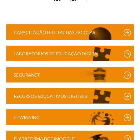
CAPACITAÇÃO DIGITAL DAS ESCOLAS
LABORATÓRIOS DE EDUCAÇÃO DIGITAL
SEGURANET
RECURSOS EDUCATIVOS DIGITAIS
ETWINNING
PLATAFORMA DGE (MOODLE)