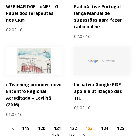
WEBINAR DGE - «NEE - O
RadioActive Portugal
Papel dos terapeutas
lança Manual de
nos CRI»
sugestões para fazer
rádio online
02.02.16
02.02.16
eTwinning promove novo
Iniciativa Google RISE
Encontro Regional
apoia a utilização das
Acreditado – Covilhã
TIC
(2016)
01.02.16
01.02.16
‹
119
120
121
122
123
124
125
126
127
›