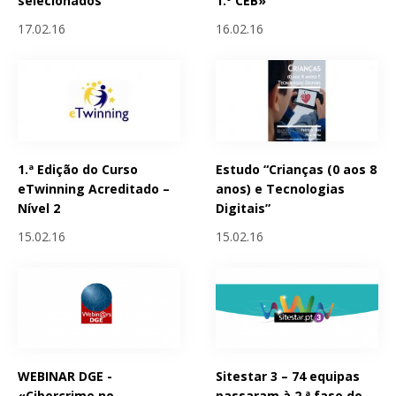
selecionados
1.º CEB»
17.02.16
16.02.16
1.ª Edição do Curso
Estudo “Crianças (0 aos 8
eTwinning Acreditado –
anos) e Tecnologias
Nível 2
Digitais”
15.02.16
15.02.16
WEBINAR DGE -
Sitestar 3 – 74 equipas
«Cibercrime no
passaram à 2.ª fase do